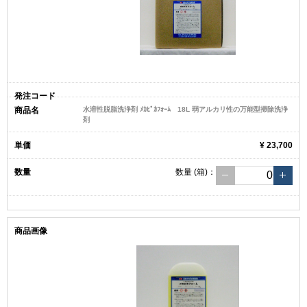
水溶性脱脂洗浄剤 ﾒｶﾋﾟｶﾌｫｰﾑ 18L 弱アルカリ性の万能型掃除洗浄
剤
¥ 23,700
数量
(箱)
：