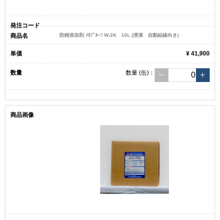
防錆添加剤 ﾒｶﾌﾟﾙｰﾌ W-2K 10L (浸漬 自動結線向き)
¥ 41,900
数量
(缶)
：