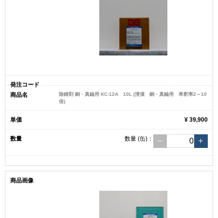
除錆剤 銅・真鍮用 KC-12A 10L (浸漬 銅・真鍮用 希釈率2～10
倍)
¥ 39,900
数量
(缶)
：