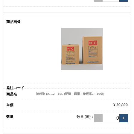
除錆剤 KC-12 10L (浸漬 鋼用 希釈率2～10倍)
¥ 20,800
数量
(缶)
：