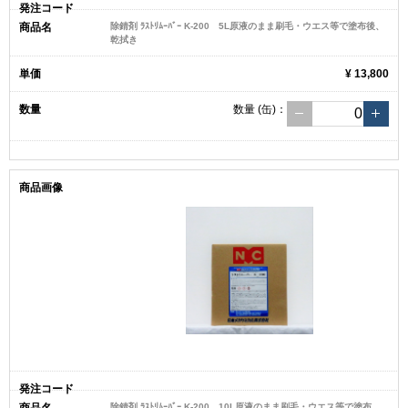
除錆剤 ﾗｽﾄﾘﾑｰﾊﾞｰ K-200 5L原液のまま刷毛・ウエス等で塗布後、
乾拭き
¥ 13,800
数量
(缶)
：
除錆剤 ﾗｽﾄﾘﾑｰﾊﾞｰ K-200 10L原液のまま刷毛・ウエス等で塗布