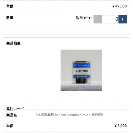
¥ 49,500
数量
(缶)
：
ﾜｯｸｽ型防錆剤 ﾒｶP-700 (600g缶) ペースト状防錆剤
¥ 8,900