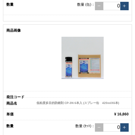
数量
(缶)
：
低粘度多目的防錆剤 CP-3N 6本入 (スプレー缶 420mlX6本)
¥ 16,860
数量
(ｾｯﾄ)
：