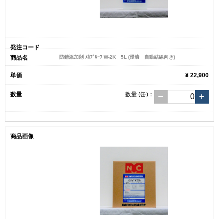
防錆添加剤 ﾒｶﾌﾟﾙｰﾌ W-2K 5L (浸漬 自動結線向き)
¥ 22,900
数量
(缶)
：