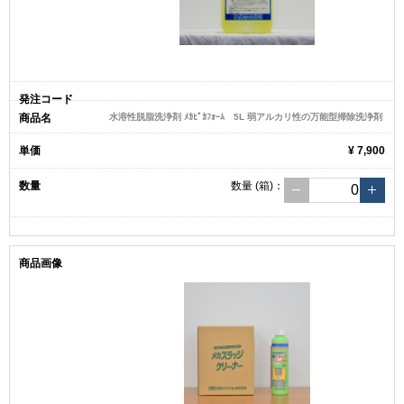
水溶性脱脂洗浄剤 ﾒｶﾋﾟｶﾌｫｰﾑ 5L 弱アルカリ性の万能型掃除洗浄剤
¥ 7,900
数量
(箱)
：