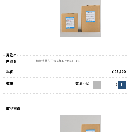
細穴放電加工液 ﾒｶEDｸｰﾙB-1 10L
¥ 25,600
数量
(缶)
：