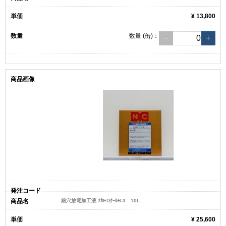
¥ 13,800
数量
(缶)
：
細穴放電加工液 ﾒｶEDｸｰﾙB-3 10L
¥ 25,600