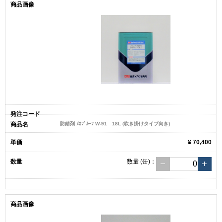
防錆剤 ﾒｶﾌﾟﾙｰﾌ W-91 18L (吹き掛けタイプ向き)
¥ 70,400
数量
(缶)
：