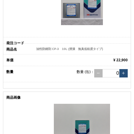
油性防錆剤 CP-3 10L (浸漬 無臭低粘度タイプ)
¥ 22,900
数量
(缶)
：