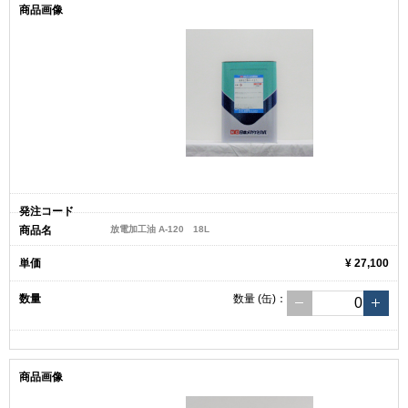
放電加工油 A-120 18L
¥ 27,100
数量
(缶)
：