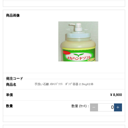
手洗い石鹸 ﾒｶﾊﾝﾄﾞｿﾌﾄ ﾎﾟﾝﾌﾟ容器 2.5kgX2本
¥ 8,900
数量
(ｾｯﾄ)
：