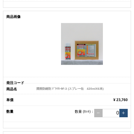
潤滑防錆剤 ﾄﾞﾗｲﾓｰﾙF-3 (スプレー缶 420mlX6本)
¥ 23,760
数量
(ｾｯﾄ)
：