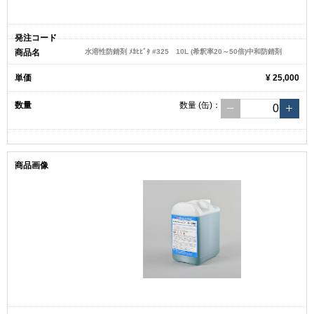
水溶性防錆剤 ﾒｶﾋﾋﾞﾀ #325 10L (希釈率20～50倍)中和防錆剤
¥ 25,000
数量
(缶)
：