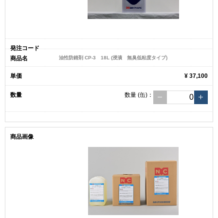
油性防錆剤 CP-3 18L (浸漬 無臭低粘度タイプ)
¥ 37,100
数量
(缶)
：