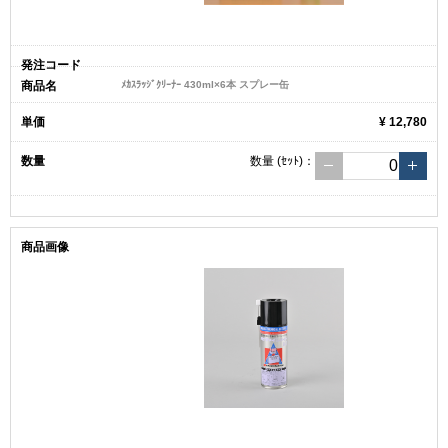
ﾒｶｽﾗｯｼﾞｸﾘｰﾅｰ 430ml×6本 スプレー缶
¥ 12,780
数量
(ｾｯﾄ)
：