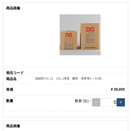
除錆剤 KC-12 20L (浸漬 鋼用 希釈率2～10倍)
¥ 39,000
数量
(缶)
：