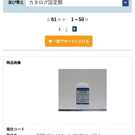
並び替え
61
1～50
全
件 中
件
1
2
一括でカートに入れる