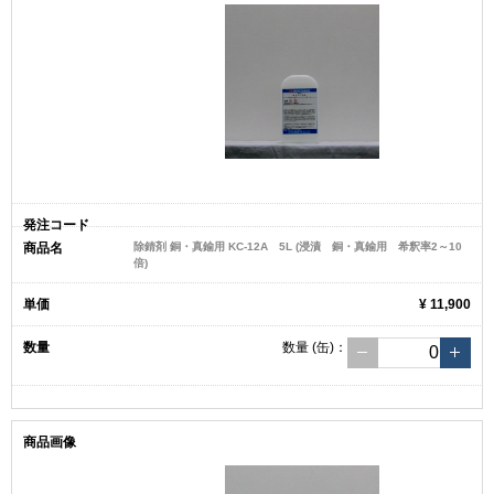
除錆剤 銅・真鍮用 KC-12A 5L (浸漬 銅・真鍮用 希釈率2～10
倍)
¥ 11,900
数量
(缶)
：