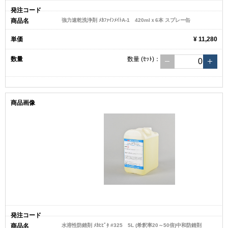
強力速乾洗浄剤 ﾒｶﾌｧｲﾝﾒｲﾄA-1 420mlｘ6本 スプレー缶
¥ 11,280
数量
(ｾｯﾄ)
：
水溶性防錆剤 ﾒｶﾋﾋﾞﾀ #325 5L (希釈率20～50倍)中和防錆剤