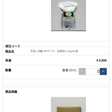
手洗い石鹸 ﾒｶﾊﾝﾄﾞｿﾌﾄ 詰替用 2.5kgX2袋
¥ 6,900
数量
(ｾｯﾄ)
：