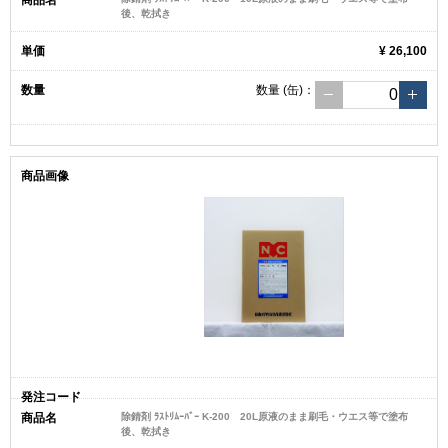
後、乾拭き
¥ 26,100
数量
(缶)
：
除錆剤 ﾗｽﾄﾘﾑｰﾊﾞｰ K-200 20L原液のまま刷毛・ウエス等で塗布
後、乾拭き