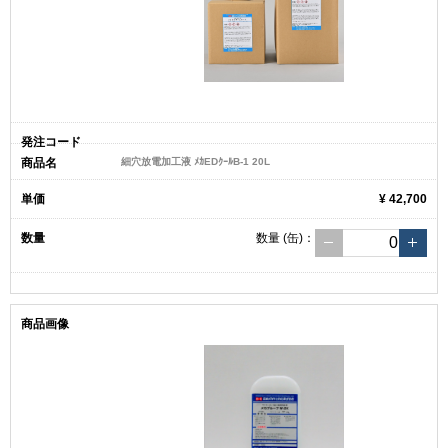
細穴放電加工液 ﾒｶEDｸｰﾙB-1 20L
¥ 42,700
数量
(缶)
：