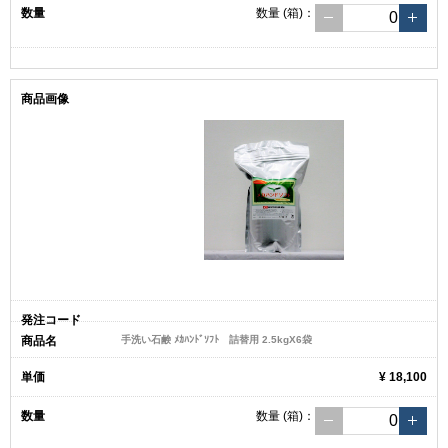
数量
(箱)
：
手洗い石鹸 ﾒｶﾊﾝﾄﾞｿﾌﾄ 詰替用 2.5kgX6袋
¥ 18,100
数量
(箱)
：