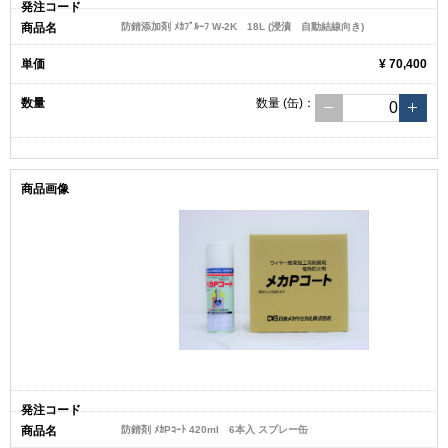
防錆添加剤 ﾒｶﾌﾟﾙｰﾌ W-2K 18L (浸漬 自動結線向き)
¥ 70,400
数量
(缶)
：
防錆剤 ﾒｶPｺｰﾄ 420ml 6本入 スプレー缶