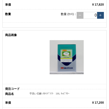
¥ 17,820
数量
(ｾｯﾄ)
：
手洗い石鹸 ﾒｶﾊﾝﾄﾞｿﾌﾄ 18L ｷｭﾋﾟﾃﾅｰ
¥ 17,200