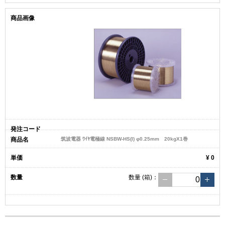
筑波電器 ﾜｲﾔ電極線 NSBW-HS(I) φ0.25mm 20kgX1巻
¥ 0
数量
(箱)
：