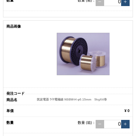
数量
(箱)
：
筑波電器 ﾜｲﾔ電極線 NSBW-H φ0.15mm 5kgX4巻
¥ 0
数量
(箱)
：