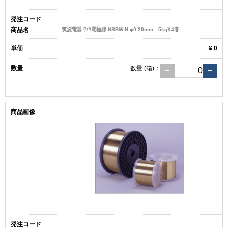
筑波電器 ﾜｲﾔ電極線 NSBW-H φ0.20mm 5kgX4巻
¥ 0
数量
(箱)
：