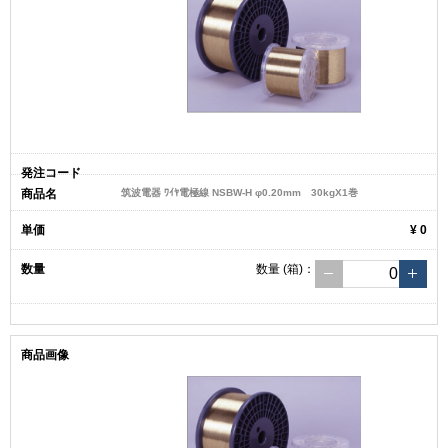
筑波電器 ﾜｲﾔ電極線 NSBW-H φ0.20mm 30kgX1巻
¥ 0
数量
(箱)
：