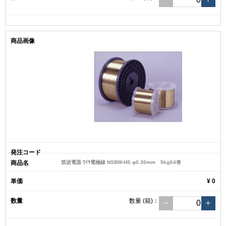
筑波電器 ﾜｲﾔ電極線 NSBW-HS φ0.30mm 5kgX4巻
¥ 0
数量
(箱)
：