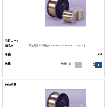
筑波電器 ﾜｲﾔ電極線 NSBW-H φ0.30mm 20kgX1巻
¥ 0
数量
(箱)
：