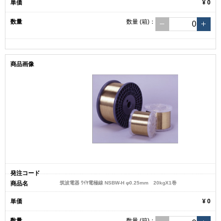
¥ 0
数量
(箱)
：
筑波電器 ﾜｲﾔ電極線 NSBW-H φ0.25mm 20kgX1巻
¥ 0
数量
(箱)
：