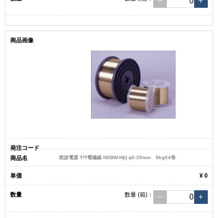
筑波電器 ﾜｲﾔ電極線 NSBW-H(I) φ0.25mm 5kgX4巻
¥ 0
数量
(箱)
：