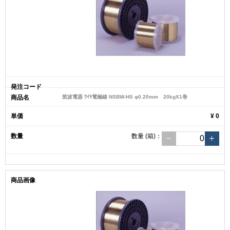
筑波電器 ﾜｲﾔ電極線 NSBW-HS φ0.20mm 20kgX1巻
¥ 0
数量
(箱)
：