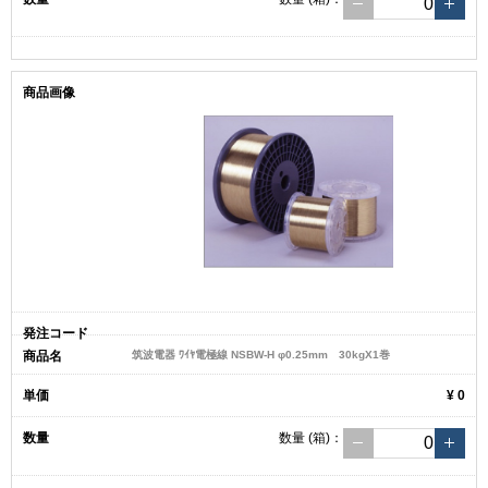
筑波電器 ﾜｲﾔ電極線 NSBW-H φ0.25mm 30kgX1巻
¥ 0
数量
(箱)
：