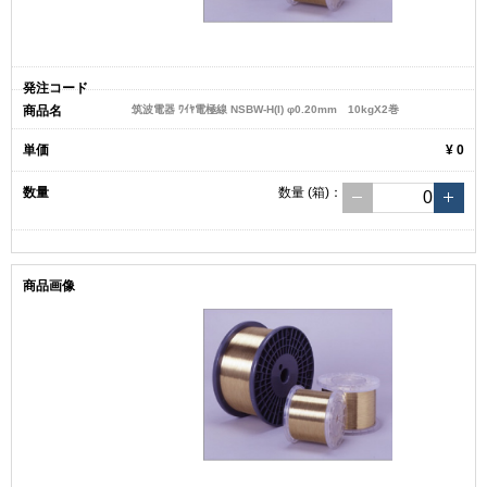
筑波電器 ﾜｲﾔ電極線 NSBW-H(I) φ0.20mm 10kgX2巻
¥ 0
数量
(箱)
：