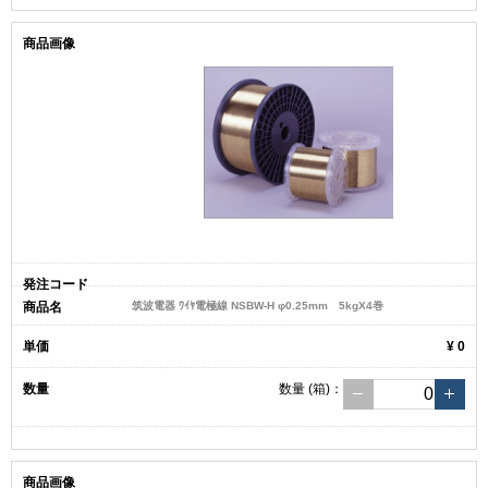
筑波電器 ﾜｲﾔ電極線 NSBW-H φ0.25mm 5kgX4巻
¥ 0
数量
(箱)
：