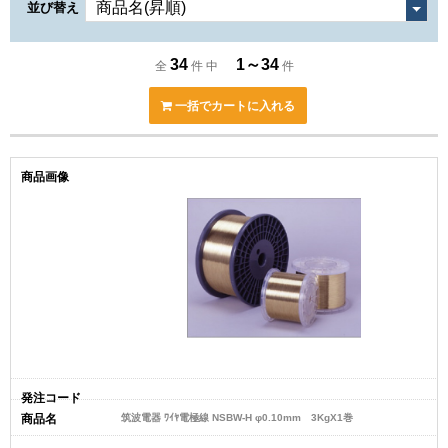
並び替え
34
1～34
全
件 中
件
一括でカートに入れる
筑波電器 ﾜｲﾔ電極線 NSBW-H φ0.10mm 3KgX1巻