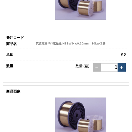
筑波電器 ﾜｲﾔ電極線 NSBW-H φ0.20mm 30kgX1巻
¥ 0
数量
(箱)
：