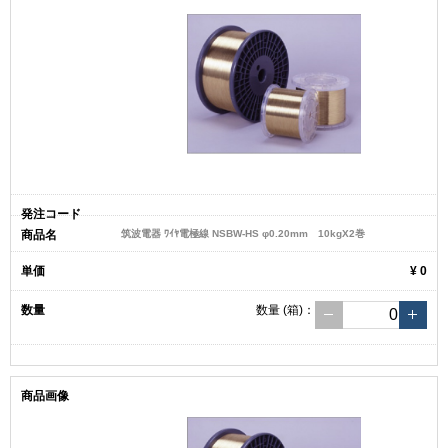
筑波電器 ﾜｲﾔ電極線 NSBW-HS φ0.20mm 10kgX2巻
¥ 0
数量
(箱)
：