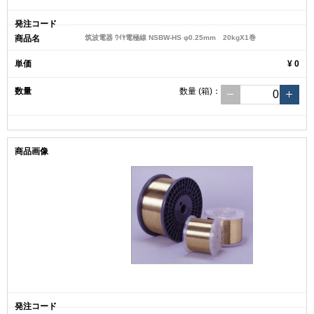
筑波電器 ﾜｲﾔ電極線 NSBW-HS φ0.25mm 20kgX1巻
¥ 0
数量
(箱)
：