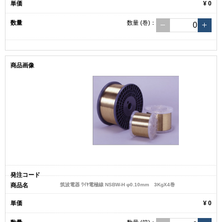
¥ 0
数量
(巻)
：
筑波電器 ﾜｲﾔ電極線 NSBW-H φ0.10mm 3KgX4巻
¥ 0