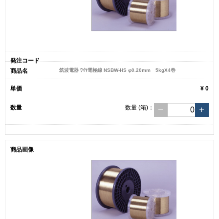
筑波電器 ﾜｲﾔ電極線 NSBW-HS φ0.20mm 5kgX4巻
¥ 0
数量
(箱)
：