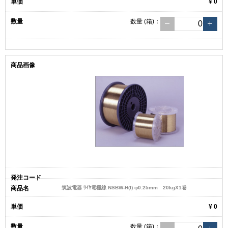
¥ 0
数量
(箱)
：
筑波電器 ﾜｲﾔ電極線 NSBW-H(I) φ0.25mm 20kgX1巻
¥ 0
数量
(箱)
：