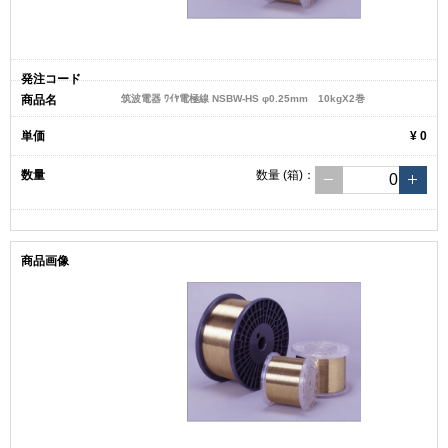
筑波電器 ﾜｲﾔ電極線 NSBW-HS φ0.25mm 10kgX2巻
¥ 0
数量
(箱)
：