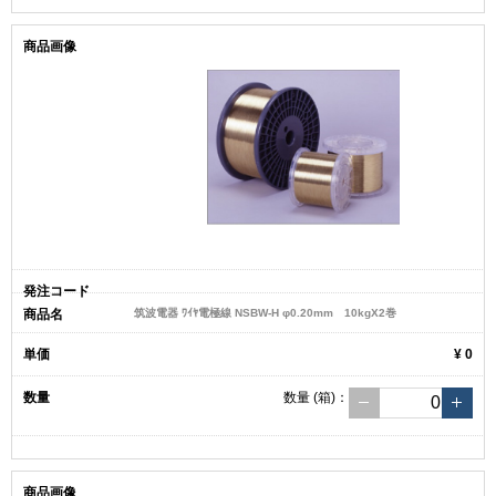
筑波電器 ﾜｲﾔ電極線 NSBW-H φ0.20mm 10kgX2巻
¥ 0
数量
(箱)
：