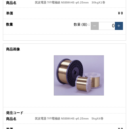
筑波電器 ﾜｲﾔ電極線 NSBW-HS φ0.25mm 30kgX1巻
¥ 0
数量
(箱)
：
筑波電器 ﾜｲﾔ電極線 NSBW-HS φ0.25mm 5kgX4巻