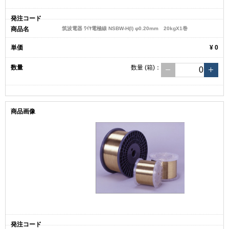
筑波電器 ﾜｲﾔ電極線 NSBW-H(I) φ0.20mm 20kgX1巻
¥ 0
数量
(箱)
：