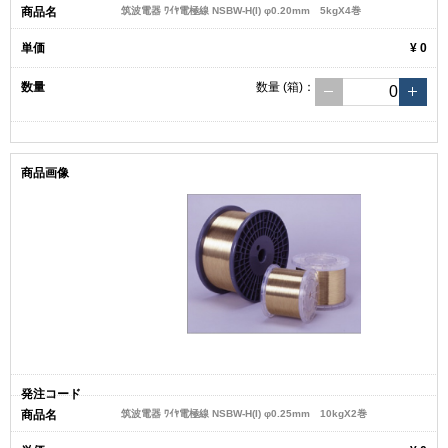
筑波電器 ﾜｲﾔ電極線 NSBW-H(I) φ0.20mm 5kgX4巻
¥ 0
数量
(箱)
：
筑波電器 ﾜｲﾔ電極線 NSBW-H(I) φ0.25mm 10kgX2巻