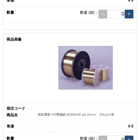
¥ 0
数量
(箱)
：
筑波電器 ﾜｲﾔ電極線 NSBW-HS φ0.30mm 20kgX1巻
¥ 0
数量
(箱)
：