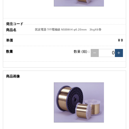
筑波電器 ﾜｲﾔ電極線 NSBW-H φ0.20mm 3kgX6巻
¥ 0
数量
(箱)
：