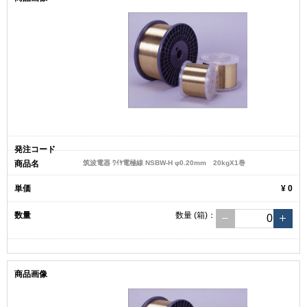
筑波電器 ﾜｲﾔ電極線 NSBW-H φ0.20mm 20kgX1巻
¥ 0
数量
(箱)
：