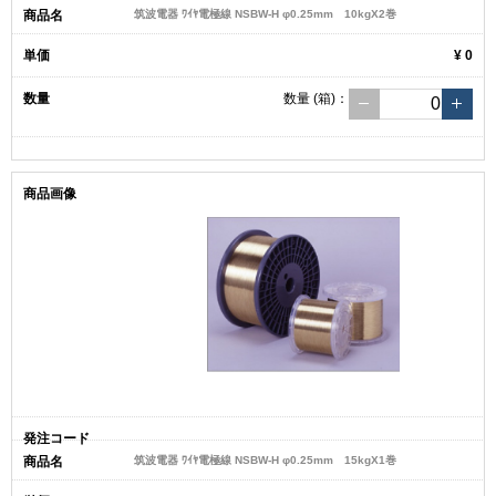
筑波電器 ﾜｲﾔ電極線 NSBW-H φ0.25mm 10kgX2巻
¥ 0
数量
(箱)
：
筑波電器 ﾜｲﾔ電極線 NSBW-H φ0.25mm 15kgX1巻