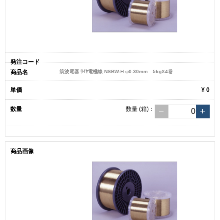
筑波電器 ﾜｲﾔ電極線 NSBW-H φ0.30mm 5kgX4巻
¥ 0
数量
(箱)
：