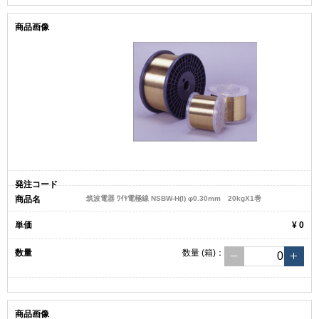
筑波電器 ﾜｲﾔ電極線 NSBW-H(I) φ0.30mm 20kgX1巻
¥ 0
数量
(箱)
：