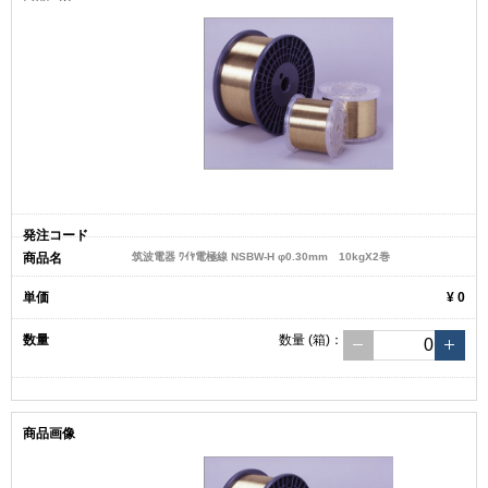
筑波電器 ﾜｲﾔ電極線 NSBW-H φ0.30mm 10kgX2巻
¥ 0
数量
(箱)
：