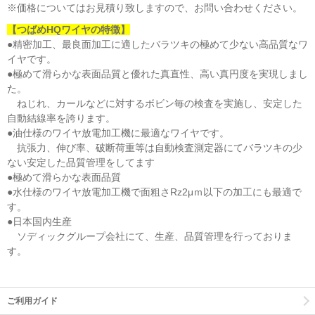
※価格についてはお見積り致しますので、お問い合わせください。
【つばめHQワイヤの特徴】
●精密加工、最良面加工に適したバラツキの極めて少ない高品質なワ
イヤです。
●極めて滑らかな表面品質と優れた真直性、高い真円度を実現しまし
た。
ねじれ、カールなどに対するボビン毎の検査を実施し、安定した
自動結線率を誇ります。
●油仕様のワイヤ放電加工機に最適なワイヤです。
抗張力、伸び率、破断荷重等は自動検査測定器にてバラツキの少
ない安定した品質管理をしてます
●極めて滑らかな表面品質
●水仕様のワイヤ放電加工機で面粗さRz2μｍ以下の加工にも最適で
す。
●日本国内生産
ソディックグループ会社にて、生産、品質管理を行っておりま
す。
ご利用ガイド