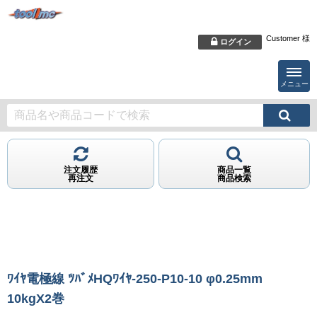
Customer 様
ログイン
メニュー
注文履歴
商品一覧
再注文
商品検索
ﾜｲﾔ電極線 ﾂﾊﾞﾒHQﾜｲﾔ-250-P10-10 φ0.25mm
10kgX2巻