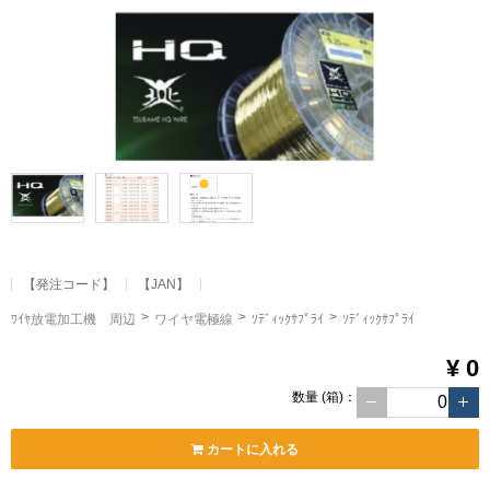
【発注コード】
【JAN】
ﾜｲﾔ放電加工機 周辺
ワイヤ電極線
ｿﾃﾞｨｯｸｻﾌﾟﾗｲ
ｿﾃﾞｨｯｸｻﾌﾟﾗｲ
¥ 0
数量
(箱)
：
カートに入れる