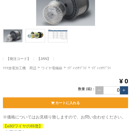
【発注コード】
【JAN】
ﾜｲﾔ放電加工機 周辺
ワイヤ電極線
ｿﾃﾞｨｯｸｻﾌﾟﾗｲ
ｿﾃﾞｨｯｸｻﾌﾟﾗｲ
¥ 0
数量
(箱)
：
カートに入れる
※価格についてはお見積り致しますので、お問い合わせください。
【e80ワイヤの特徴】