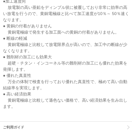
●加工速度向
放電製の高い亜鉛をディンプル状に被覆しており非常に効率の高
い放電を行うので、黄銅電極線と比べて加工速度が10％～ 50％速く
なります。
● 黄銅の付着がありません
黄銅電極線で発生する加工面への黄銅の付着がありません。
● 断線の軽減
黄銅電極線と比較して放電限界点が高いので、加工中の断線が少
なくなります。
● 難削材の加工にも効果大
超硬・チタン・インコーネル等の難削材の加工にも優れた効果を
発揮します。
● 優れた真直性
万全の体制で検査を行っており優れた真直性で、極めて高い自動
結線率を実現します。
● 高い経済効果
黄銅電極線と比較して遜色ない価格で、高い経済効果を生み出し
ます。
ご利用ガイド