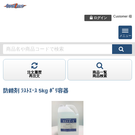
Customer 様
ログイン
メニュー
注文履歴
商品一覧
再注文
商品検索
防錆剤 ﾗｽﾄｴｰｽ 5kg ﾎﾟﾘ容器