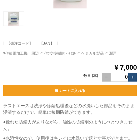
【発注コード】
【JAN】
ﾜｲﾔ放電加工機 周辺
ｲｵﾝ交換樹脂・ｹﾐｶﾙ
ケミカル製品
潤匠
¥ 7,000
数量
(本)
：
カートに入れる
ラストエースは洗浄や除錆処理後などの水洗いした部品をそのまま
浸漬するだけで、簡単に短期防錆ができます。
●優れた防錆力がありながら、油性の防錆剤のようにべとつきませ
ん。
●水溶性なので、使用後はキレイに水洗いで落とす事ができます。