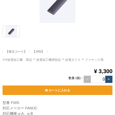
【発注コード】
【JAN】
ﾜｲﾔ放電加工機 周辺
放電加工機用部品
給電ダイス
ファナック用
¥ 3,300
数量
(個)
：
カートに入れる
型番 F005
対応メーカー FANUC
対応機種 α-A、α-B