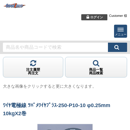
Customer 様
ログイン
メニュー
注文履歴
商品一覧
再注文
商品検索
大きな画像をクリックすると更に大きくなります。
ﾜｲﾔ電極線 ﾂﾊﾞﾒﾜｲﾔﾌﾟﾗｽ-250-P10-10 φ0.25mm
10kgX2巻