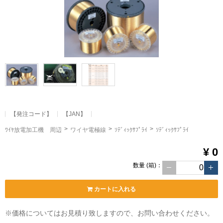
【発注コード】
【JAN】
ﾜｲﾔ放電加工機 周辺
ワイヤ電極線
ｿﾃﾞｨｯｸｻﾌﾟﾗｲ
ｿﾃﾞｨｯｸｻﾌﾟﾗｲ
¥ 0
数量
(箱)
：
カートに入れる
※価格についてはお見積り致しますので、お問い合わせください。