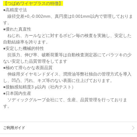
【つばめワイヤプラスの特徴】
●高精度寸法
線径交差+0,-0.002mm、真円度は0.001mm以内で管理しておりま
す。
●優れた真直性
ねじれ、カールなどに対するボビン毎の検査を実施し、安定した
自動結線率を誇ります。
●安定した機械的特性
抗張力、伸び率、破断荷重等は自動検査測定器にてバラツキの少
ない安定した品質管理をしてます
●極めて滑らかな表面品質
伸線用ダイヤモンドダイス、潤滑油等弊社独自の管理方式を導入
し、凹凸、汚れ、キズ等のない表面に仕上げております。
●接触感知精度3 μ以内（社内テスト）
●日本国内生産
ソディックグループ会社にて、生産、品質管理を行っておりま
す。
ご利用ガイド