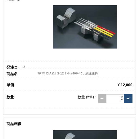
ﾂﾎﾞｻﾝ DIAﾔｽﾘ S-12 ｾｯﾄ #400-40L 別途送料
¥ 12,000
数量
(ｾｯﾄ)
：