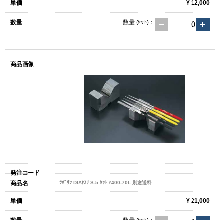
¥ 12,000
数量
(ｾｯﾄ)
：
ﾂﾎﾞｻﾝ DIAﾔｽﾘ S-5 ｾｯﾄ #400-70L 別途送料
¥ 21,000