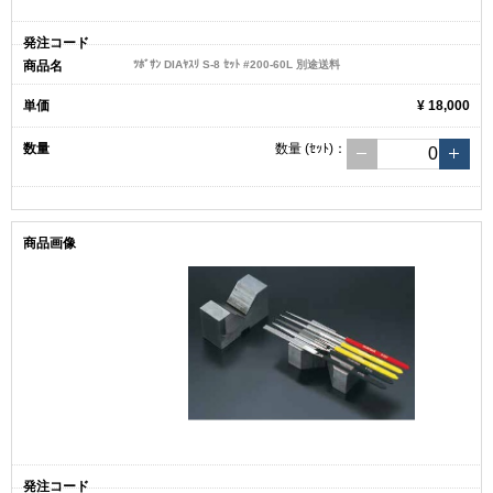
ﾂﾎﾞｻﾝ DIAﾔｽﾘ S-8 ｾｯﾄ #200-60L 別途送料
¥ 18,000
数量
(ｾｯﾄ)
：