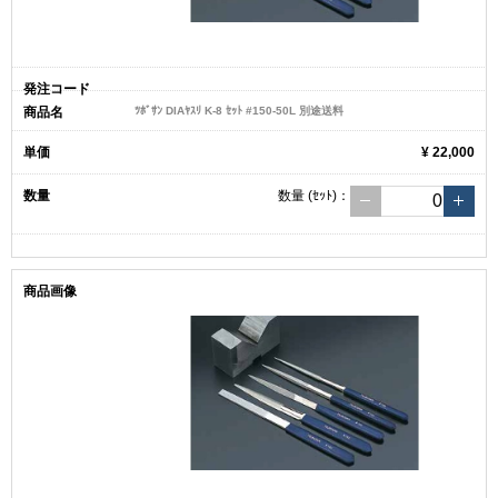
ﾂﾎﾞｻﾝ DIAﾔｽﾘ K-8 ｾｯﾄ #150-50L 別途送料
¥ 22,000
数量
(ｾｯﾄ)
：