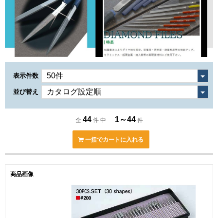
表示件数
並び替え
44
1～44
全
件 中
件
一括でカートに入れる