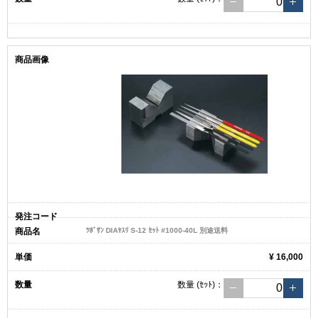
ﾂﾎﾞｻﾝ DIAﾔｽﾘ S-12 ｾｯﾄ #1000-40L 別途送料
¥ 16,000
数量
(ｾｯﾄ)
：