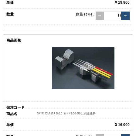
¥ 19,800
数量
(ｾｯﾄ)
：
ﾂﾎﾞｻﾝ DIAﾔｽﾘ S-10 ｾｯﾄ #100-50L 別途送料
¥ 16,000