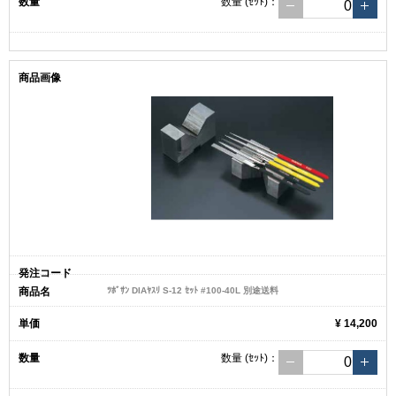
数量
(ｾｯﾄ)
：
ﾂﾎﾞｻﾝ DIAﾔｽﾘ S-12 ｾｯﾄ #100-40L 別途送料
¥ 14,200
数量
(ｾｯﾄ)
：