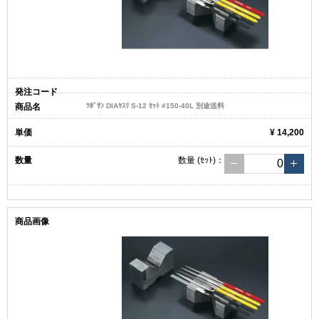
ﾂﾎﾞｻﾝ DIAﾔｽﾘ S-12 ｾｯﾄ #150-40L 別途送料
¥ 14,200
数量
(ｾｯﾄ)
：