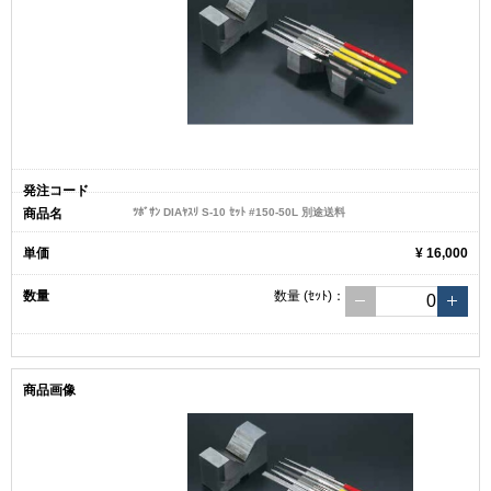
ﾂﾎﾞｻﾝ DIAﾔｽﾘ S-10 ｾｯﾄ #150-50L 別途送料
¥ 16,000
数量
(ｾｯﾄ)
：