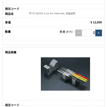
ﾂﾎﾞｻﾝ DIAﾔｽﾘ S-12 ｾｯﾄ #600-40L 別途送料
¥ 12,000
数量
(ｾｯﾄ)
：