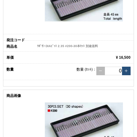
ﾂﾎﾞｻﾝ DIAﾋﾞｯﾄ 2.35 #200-30本ｾｯﾄ 別途送料
¥ 16,500
数量
(ｾｯﾄ)
：