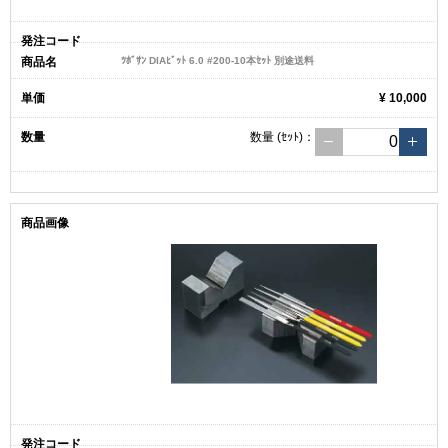
ﾂﾎﾞｻﾝ DIAﾋﾞｯﾄ 6.0 #200-10本ｾｯﾄ 別途送料
¥ 10,000
数量
(ｾｯﾄ)
：