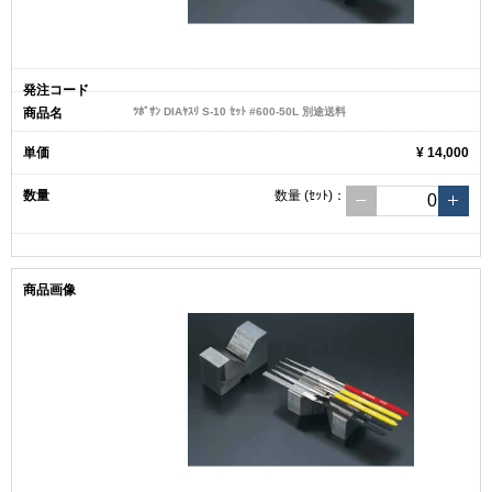
ﾂﾎﾞｻﾝ DIAﾔｽﾘ S-10 ｾｯﾄ #600-50L 別途送料
¥ 14,000
数量
(ｾｯﾄ)
：