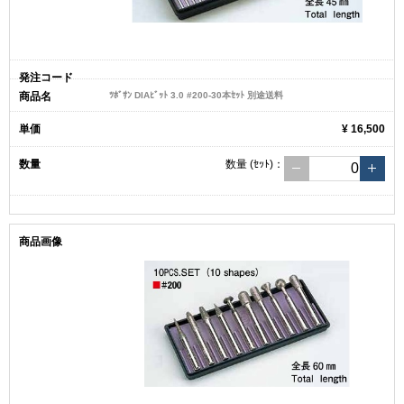
ﾂﾎﾞｻﾝ DIAﾋﾞｯﾄ 3.0 #200-30本ｾｯﾄ 別途送料
¥ 16,500
数量
(ｾｯﾄ)
：