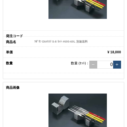
ﾂﾎﾞｻﾝ DIAﾔｽﾘ S-8 ｾｯﾄ #600-60L 別途送料
¥ 18,000
数量
(ｾｯﾄ)
：