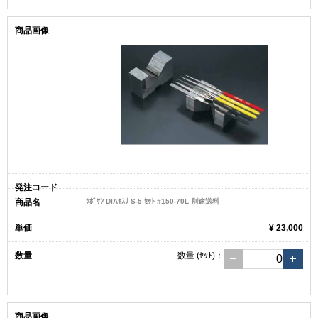
ﾂﾎﾞｻﾝ DIAﾔｽﾘ S-5 ｾｯﾄ #150-70L 別途送料
¥ 23,000
数量
(ｾｯﾄ)
：