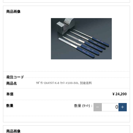
ﾂﾎﾞｻﾝ DIAﾔｽﾘ K-8 ｾｯﾄ #100-50L 別途送料
¥ 24,200
数量
(ｾｯﾄ)
：