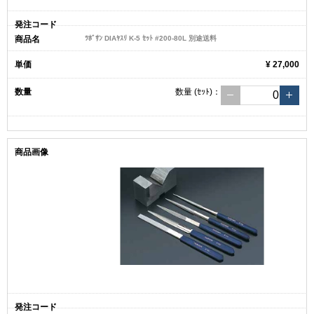
ﾂﾎﾞｻﾝ DIAﾔｽﾘ K-5 ｾｯﾄ #200-80L 別途送料
¥ 27,000
数量
(ｾｯﾄ)
：