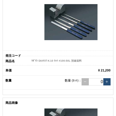
ﾂﾎﾞｻﾝ DIAﾔｽﾘ K-10 ｾｯﾄ #100-50L 別途送料
¥ 21,200
数量
(ｾｯﾄ)
：