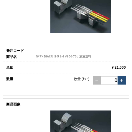
ﾂﾎﾞｻﾝ DIAﾔｽﾘ S-5 ｾｯﾄ #600-70L 別途送料
¥ 21,000
数量
(ｾｯﾄ)
：