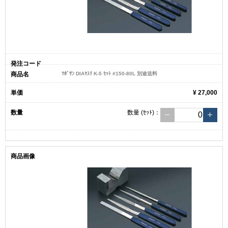
ﾂﾎﾞｻﾝ DIAﾔｽﾘ K-5 ｾｯﾄ #150-80L 別途送料
¥ 27,000
数量
(ｾｯﾄ)
：