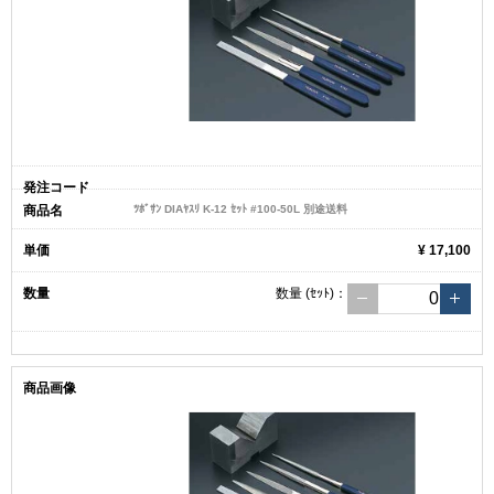
ﾂﾎﾞｻﾝ DIAﾔｽﾘ K-12 ｾｯﾄ #100-50L 別途送料
¥ 17,100
数量
(ｾｯﾄ)
：