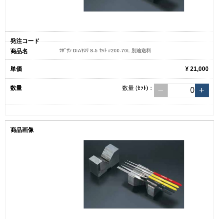
ﾂﾎﾞｻﾝ DIAﾔｽﾘ S-5 ｾｯﾄ #200-70L 別途送料
¥ 21,000
数量
(ｾｯﾄ)
：