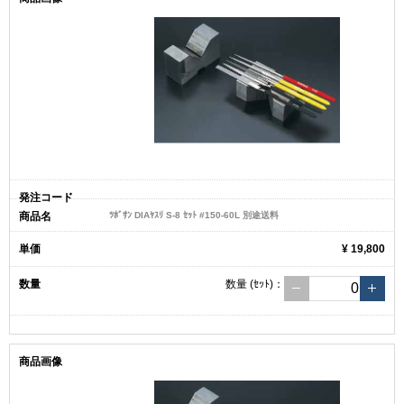
ﾂﾎﾞｻﾝ DIAﾔｽﾘ S-8 ｾｯﾄ #150-60L 別途送料
¥ 19,800
数量
(ｾｯﾄ)
：