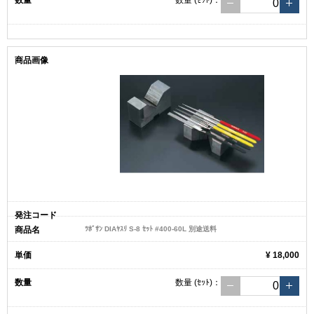
数量
(ｾｯﾄ)
：
ﾂﾎﾞｻﾝ DIAﾔｽﾘ S-8 ｾｯﾄ #400-60L 別途送料
¥ 18,000
数量
(ｾｯﾄ)
：