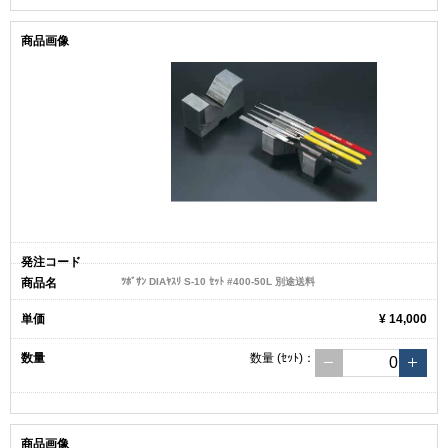
ﾂﾎﾞｻﾝ DIAﾔｽﾘ S-10 ｾｯﾄ #400-50L 別途送料
¥ 14,000
数量
(ｾｯﾄ)
：