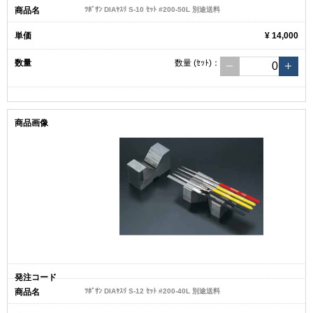
ﾂﾎﾞｻﾝ DIAﾔｽﾘ S-10 ｾｯﾄ #200-50L 別途送料
¥ 14,000
数量
(ｾｯﾄ)
：
ﾂﾎﾞｻﾝ DIAﾔｽﾘ S-12 ｾｯﾄ #200-40L 別途送料