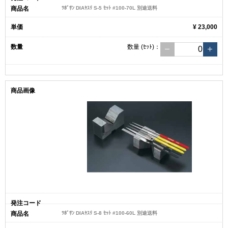
ﾂﾎﾞｻﾝ DIAﾔｽﾘ S-5 ｾｯﾄ #100-70L 別途送料
¥ 23,000
数量
(ｾｯﾄ)
：
ﾂﾎﾞｻﾝ DIAﾔｽﾘ S-8 ｾｯﾄ #100-60L 別途送料